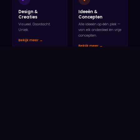
Design &
Ideeën &
Creaties
Concepten
Visueel. Doordacht.
Alle ideeën op één plek —
Uniek.
van elk onderdeel én vrije
concepten.
Bekijk meer →
Bekijk meer →
LAATSTE PROJECTEN
Bekijk alle projecten →
VOORBEELD
Tour de Koerspost
Reisreportage – Italië
Apps & Applicaties
Foto & Reportages